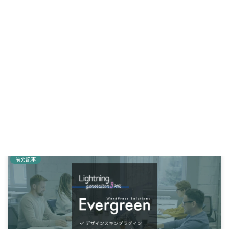
ノズル詰まりを防ぐためには、ノズルの距離調整や定期的なメン
テナンスが重要です。また、エラーが発生したらすぐに原因を特
定して対処することが大切だと実感しました。今回はエラー後の
ファイルを削除し、新しいモデルで12時間のテストプリントを行
い、問題がないことを確認しました。
次回も慎重に調整しながらプリントしていこうと思います。皆さ
んもノズル詰まりにはくれぐれもお気をつけください！
3Dプリンター
カテゴリー
前の記事