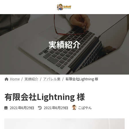
コ
ナ
ン
ビ
テ
ゲ
ン
ー
ツ
シ
へ
ョ
ス
ン
実績紹介
キ
に
ッ
移
プ
動
Home
実績紹介
アパレル業
有限会社Lightning 様
有限会社Lightning 様
最
2021年6月29日
2021年6月29日
こばやん
終
更
新
日