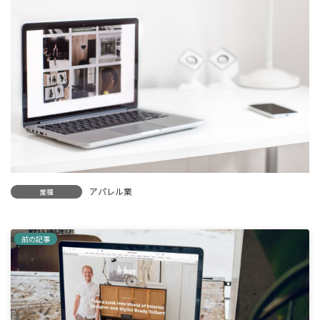
時
:
アパレル業
業種
前の記事