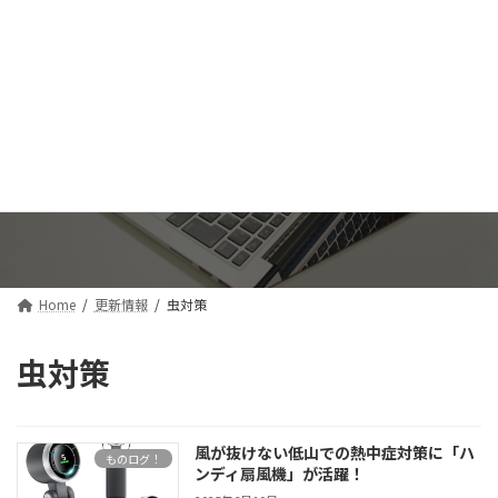
コ
ナ
ン
ビ
テ
ゲ
ン
ー
ツ
シ
へ
ョ
ス
ン
更新情報
キ
に
ッ
移
プ
動
Home
更新情報
虫対策
虫対策
風が抜けない低山での熱中症対策に「ハ
ものログ！
ンディ扇風機」が活躍！